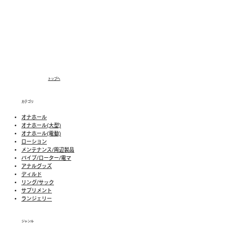
トップへ
カテゴリ
オナホール
オナホール(大型)
オナホール(電動)
ローション
メンテナンス/周辺製品
バイブ/ローター/電マ
アナルグッズ
ディルド
リング/サック
​​サプリメント
​ランジェリー
ジャンル