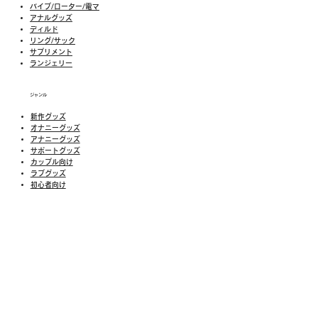
バイブ/ローター/電マ
アナルグッズ
ディルド
リング/サック
​​サプリメント
​ランジェリー
ジャンル
新作グッズ
​オナニーグッズ
アナニーグッズ
サポートグッズ
カップル向け
ラブグッズ
​初心者向け