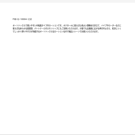
P3ﾛｰｼｮﾝ 1000ml とは
オーソドックスで使いやすい中粘度タイプのローションです。オナホールに使えば心地よい感触を引き立て、バイブやローターなどに
使えばなめらかな密着感、パートナーとのスキンシップにもご活用いただけます。少量でも広範囲に広がる伸びのよさと、乾きにくく
てしっかり滑りやすさが持続するオーソドックスなローションなので幅広いシーンでお使いいただけます。