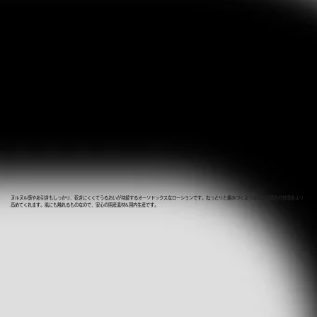
ヌルヌル感や糸引きもしっかり、乾きにくくてうるおいが持続するオーソドックスなローションです。ねっとりと絡みつくような感触は貴方の性感をより
高めてくれます。肌にも触れるものなので、安心の国産素材&国内生産です。