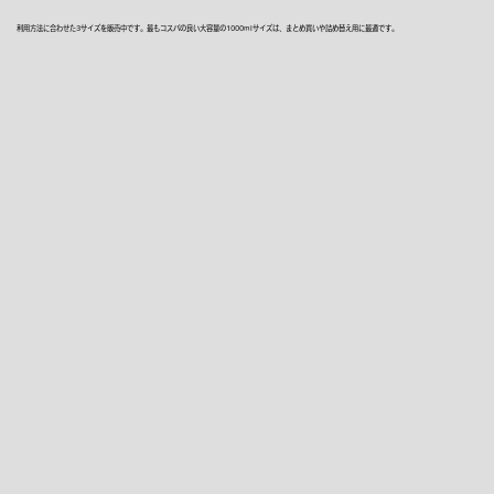
利用方法に合わせた3サイズを販売中です。最もコスパの良い大容量の1000mlサイズは、まとめ買いや詰め替え用に最適です。