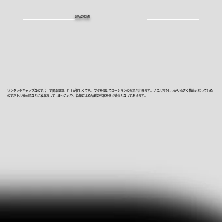
製品の特徴
ワンタッチキャップなので片手で簡単開閉。片手が忙しくても、フタを開けてローションの追加が出来ます。ノズル穴をしっかりふさぐ構造となっている
のでボトル横転時などに液漏れしてしまうことや、乾燥による品質の劣化を防ぐ構造となっております。