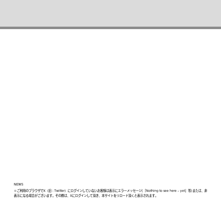
NEWS
※ご利用のブラウザでX（旧：Twitter）にログインしていないお客様は表示にエラーメッセージ(「Nothing to see here - yet」等)または、非
表示になる場合がございます。その際は、Xにログインして頂き、本サイトをリロード頂くと表示されます。