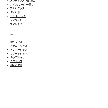
メンテナンス/周辺製品
バイブ/ローター/電マ
アナルグッズ
ディルド
リング/サック
​​サプリメント
​ランジェリー
ジャンル
新作グッズ
​オナニーグッズ
アナニーグッズ
サポートグッズ
カップル向け
ラブグッズ
​初心者向け