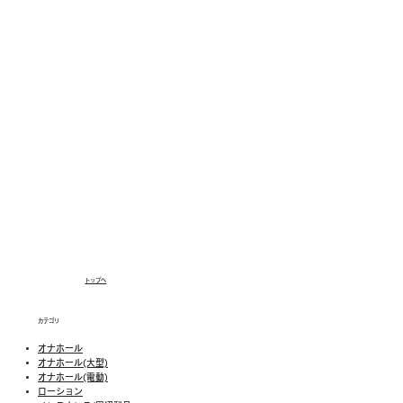
トップへ
カテゴリ
オナホール
オナホール(大型)
オナホール(電動)
ローション