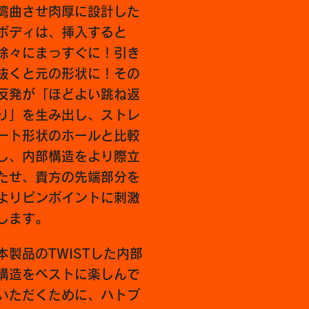
湾曲させ肉厚に設計した
ボディは、挿入すると
徐々にまっすぐに！引き
抜くと元の形状に！その
反発が「ほどよい跳ね返
り」を生み出し、ストレ
ート形状のホールと比較
し、内部構造をより際立
たせ、貴方の先端部分を
よりピンポイントに刺激
します。
本製品のTWISTした内部
構造をベストに楽しんで
いただくために、ハトプ