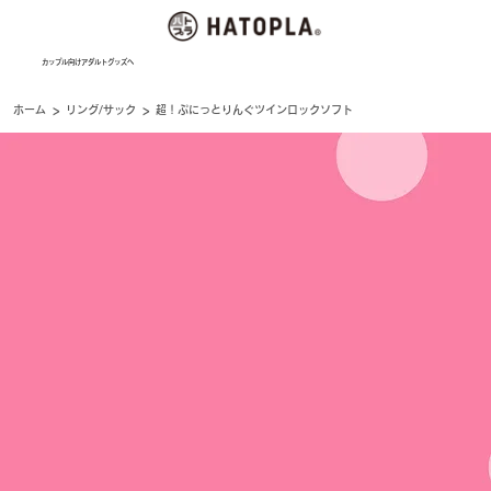
カップル向けアダルトグッズへ
>
>
ホーム
リング/サック
超！ぷにっとりんぐツインロックソフト