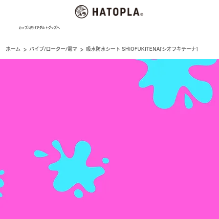
カップル向けアダルトグッズへ
>
>
ホーム
バイブ/ローター/電マ
吸水防水シート SHIOFUKITENA[シオフキテーナ]