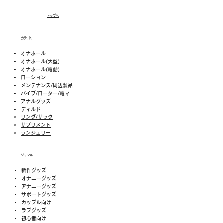
トップへ
カテゴリ
オナホール
オナホール(大型)
オナホール(電動)
ローション
メンテナンス/周辺製品
バイブ/ローター/電マ
アナルグッズ
ディルド
リング/サック
​​サプリメント
​ランジェリー
ジャンル
新作グッズ
​オナニーグッズ
アナニーグッズ
サポートグッズ
カップル向け
ラブグッズ
​初心者向け