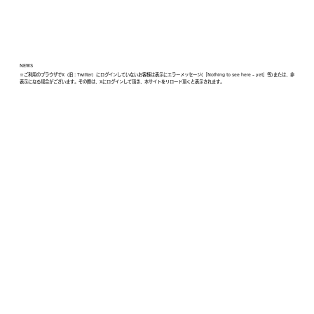
NEWS
※ご利用のブラウザでX（旧：Twitter）にログインしていないお客様は表示にエラーメッセージ(「Nothing to see here - yet」等)または、非
表示になる場合がございます。その際は、Xにログインして頂き、本サイトをリロード頂くと表示されます。