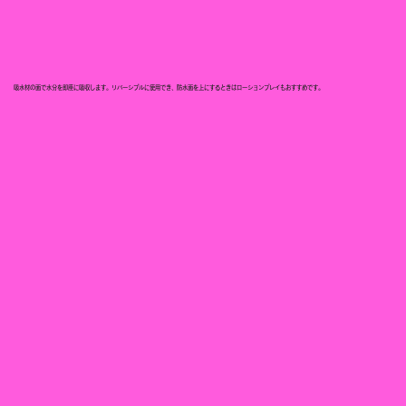
吸水材の面で水分を即座に吸収します。リバーシブルに使用でき、防水面を上にするときはローションプレイもおすすめです。