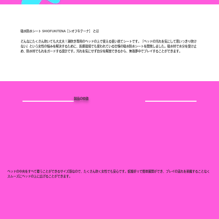
吸水防水シート SHIOFUKITENA［シオフキテーナ］ とは
どんなにたくさん吹いても大丈夫！潮吹き専用のベッドの上で使える使い捨てシートです。「ベッドの汚れを気にして思いっきり吹け
ない」という女性の悩みを解決するために、医療現場でも使われている仕様の吸水防水シートを開発しました。吸水材で水分を受け止
め、防水材でもれをガードする設計です。汚れを気にせず自分を解放できるから、無我夢中でプレイすることができます。
製品の特徴
ベッドの中央をすべて覆うことができるサイズ感なので、たくさん吹く女性でも安心です。蛇腹折りで簡単展開ができ、プレイの流れを邪魔することなく
スムーズにベッドの上に広げることができます。