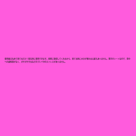
使用後は丸めて捨てるだけ！衛生的に使用できます。即座に吸収してくれるから、捨てる時に水分が垂れる心配もありません。薄手のシートなので、背中
への違和感がなく、ガサガサするなどのプレイ中のストレスがありません。