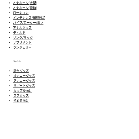
オナホール(大型)
オナホール(電動)
ローション
メンテナンス/周辺製品
バイブ/ローター/電マ
アナルグッズ
ディルド
リング/サック
​​サプリメント
​ランジェリー
ジャンル
新作グッズ
​オナニーグッズ
アナニーグッズ
サポートグッズ
カップル向け
ラブグッズ
​初心者向け