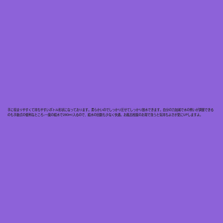
手に収まりやすくて持ちやすいボトル形状になっております。柔らかいのでしっかり圧せてしっかり放水できます。自分の力加減で水の勢いが調整できる
のも手動式の便利なところ♪一度の給水で280ml入るので、給水の回数も少なく快適。お風呂程度のお湯で洗うと気持ちよさが更にUPしますよ。