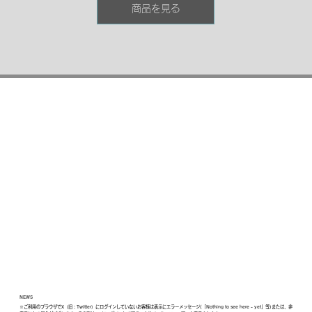
商品を見る
素材を使った安心な仕様です。
NEWS
※ご利用のブラウザでX（旧：Twitter）にログインしていないお客様は表示にエラーメッセージ(「Nothing to see here - yet」等)または、非