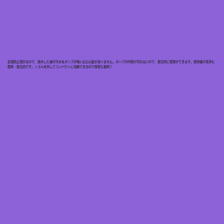
逆流防止設計なので、放水した後の汚水をポンプが吸い込む心配がありません。ポンプの内部が汚れないので、衛生的に管理ができます。使用後の洗浄も
簡単・衛生的です。ノズルを外してコンパクトに収納できるので保管も便利！