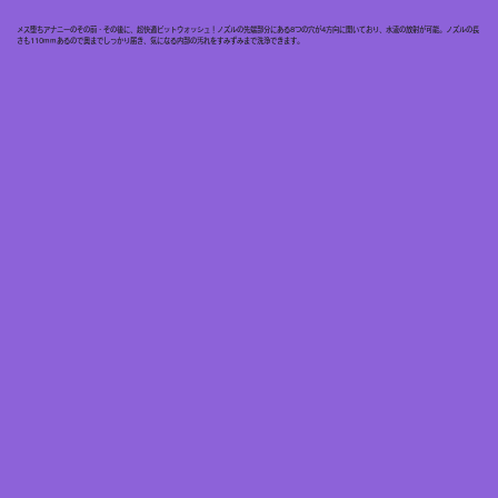
メス堕ちアナニーのその前・その後に、超快適ピットウォッシュ！ノズルの先端部分にある8つの穴が4方向に開いており、水流の放射が可能。ノズルの長
さも110mmあるので奥までしっかり届き、気になる内部の汚れをすみずみまで洗浄できます。