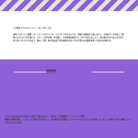
メス堕ちアナルウォッシャー -ポンプ式- とは
洗浄ってけっこう重要！パートナーとのプレイや、ソロプレイのどちらでも、清潔に気兼ねなく楽しんだり、大切なグッズを長くご愛
用いただいたりする為にも、アナニーのその前・その後に、穴の洗浄を奥までしっかり行ないましょう。初心者の方から玄人の方まで
長く使っていただけるよう、痛み、不安、怖さを払拭できる負担が少なく丈夫で柔らかな素材を使った安心な仕様です。
製品の特徴
ナカに入れるものだから安心して使って頂けるように、柔らかくて高品質なソフトシリコン仕様！
怪我なく簡単で優しくてスムーズに挿入ができるよう、丸みを帯びた先端なっていてツルンとしたフォルム形状、くにゅくにゅ曲がりやすい細長ソフトノ
ズルになっています。