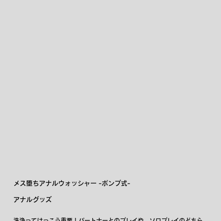
メス堕ちアナルウォッシャー -ポンプ式-
アナルグッズ
洗浄ってけっこう重要！パートナーとのプレイや、ソロプレイのどちら