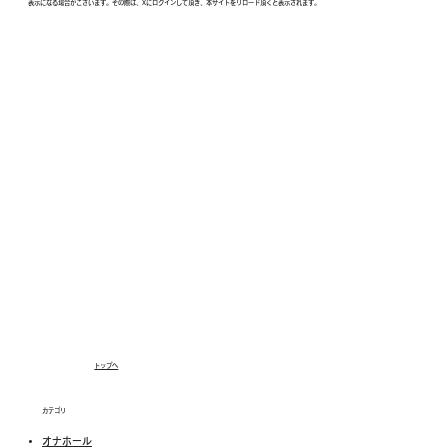
表示になる場合がございます。その際は、Xにログインして頂き、本サイトをリロード頂くと表示されます。
トップへ
カテゴリ
オナホール