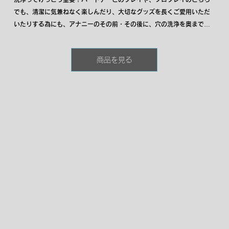
でも、清潔に気兼ねなく楽しんだり、大切なグッズを長くご愛用いただ
いたりする為にも、アナニーのその前・その後に、穴の洗浄を奥までし
っかり行ないましょう。初心者の方から玄人の方まで長く使っていただ
けるよう、痛み、不安、怖さを払拭できる負担が少なく丈夫で柔らかな
商品を見る
素材を使った安心な仕様です。