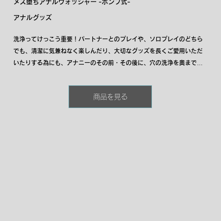
メス堕ちアナルウォッシャー -ポンプ式-
アナルグッズ
洗浄ってけっこう重要！パートナーとのプレイや、ソロプレイのどちら
でも、清潔に気兼ねなく楽しんだり、大切なグッズを長くご愛用いただ
いたりする為にも、アナニーのその前・その後に、穴の洗浄を奥までし
っかり行ないましょう。初心者の方から玄人の方まで長く使っていただ
けるよう、痛み、不安、怖さを払拭できる負担が少なく丈夫で柔らかな
商品を見る
素材を使った安心な仕様です。