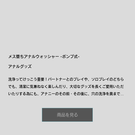
メス堕ちアナルウォッシャー -ポンプ式-
アナルグッズ
洗浄ってけっこう重要！パートナーとのプレイや、ソロプレイのどちら
でも、清潔に気兼ねなく楽しんだり、大切なグッズを長くご愛用いただ
いたりする為にも、アナニーのその前・その後に、穴の洗浄を奥までし
っかり行ないましょう。初心者の方から玄人の方まで長く使っていただ
けるよう、痛み、不安、怖さを払拭できる負担が少なく丈夫で柔らかな
商品を見る
素材を使った安心な仕様です。