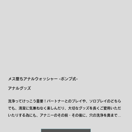
メス堕ちアナルウォッシャー -ポンプ式-
アナルグッズ
洗浄ってけっこう重要！パートナーとのプレイや、ソロプレイのどちら
でも、清潔に気兼ねなく楽しんだり、大切なグッズを長くご愛用いただ
いたりする為にも、アナニーのその前・その後に、穴の洗浄を奥までし
っかり行ないましょう。初心者の方から玄人の方まで長く使っていただ
けるよう、痛み、不安、怖さを払拭できる負担が少なく丈夫で柔らかな