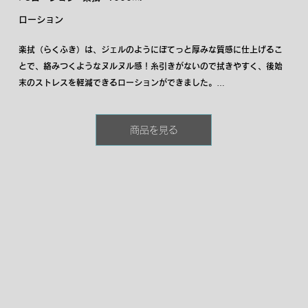
ローション
楽拭（らくふき）は、ジェルのようにぼてっと厚みな質感に仕上げるこ
とで、絡みつくようなヌルヌル感！糸引きがないので拭きやすく、後始
末のストレスを軽減できるローションができました。

拭きやすさをうたった商品は、水のようにサラサラしたローションが多
く、ヌルヌル感が損なわれるデメリットがありましたが、楽拭は粘度が
商品を見る
高くスムーズな行為をサポート！

プロ御用達の大容量サイズ！大容量でたーっぷり使える本商品をお試し
下さい。