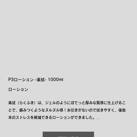
P3ローション -楽拭- 1000ml
ローション
楽拭（らくふき）は、ジェルのようにぼてっと厚みな質感に仕上げるこ
とで、絡みつくようなヌルヌル感！糸引きがないので拭きやすく、後始
末のストレスを軽減できるローションができました。

拭きやすさをうたった商品は、水のようにサラサラしたローションが多
く、ヌルヌル感が損なわれるデメリットがありましたが、楽拭は粘度が