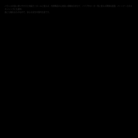
バランスの良い滑りやすさと持続力！ホールに使えば、内部構造の心地良い感触を引き立て、バイブやローター等に使えば潤滑な密着、パートナーとのス
キンシップにも便利♪
肌にも触れるものなので、安心＆安全の国内生産です。