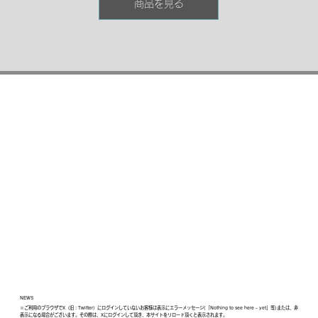
商品を見る
高くスムーズな行為をサポート！

プロ御用達の大容量サイズ！大容量でたーっぷり使える本商品をお試し
下さい。
NEWS
※ご利用のブラウザでX（旧：Twitter）にログインしていないお客様は表示にエラーメッセージ(「Nothing to see here - yet」等)または、非
表示になる場合がございます。その際は、Xにログインして頂き、本サイトをリロード頂くと表示されます。