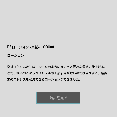
P3ローション -楽拭- 1000ml
ローション
楽拭（らくふき）は、ジェルのようにぼてっと厚みな質感に仕上げるこ
とで、絡みつくようなヌルヌル感！糸引きがないので拭きやすく、後始
末のストレスを軽減できるローションができました。

拭きやすさをうたった商品は、水のようにサラサラしたローションが多
く、ヌルヌル感が損なわれるデメリットがありましたが、楽拭は粘度が
商品を見る
高くスムーズな行為をサポート！

プロ御用達の大容量サイズ！大容量でたーっぷり使える本商品をお試し
下さい。