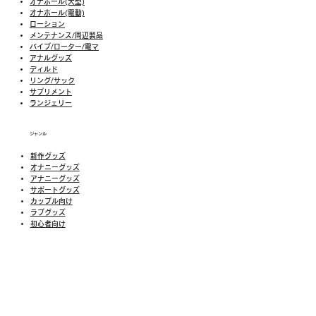
オナホール(大型)
オナホール(電動)
ローション
メンテナンス/周辺製品
バイブ/ローター/電マ
アナルグッズ
ディルド
リング/サック
​​サプリメント
​ランジェリー
ジャンル
新作グッズ
​オナニーグッズ
アナニーグッズ
サポートグッズ
カップル向け
ラブグッズ
​初心者向け