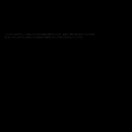
ソフトボトルなのでギュッと絞るようにすれば必要な分量がすぐに出せ、最後の一滴まで使えるのでコスパも良好。
空になったボトルは小さく丸めることが出来るので家庭用ごみとして処分できるのもメリットです。