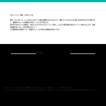
P3ローション -楽拭- 1000ml とは
楽拭（らくふき）は、ジェルのようにぼてっと厚みな質感に仕上げることで、絡みつくようなヌルヌル感！糸引きがないので拭きやす
く、後始末のストレスを軽減できるローションができました。
拭きやすさをうたった商品は、水のようにサラサラしたローションが多く、ヌルヌル感が損なわれるデメリットがありましたが、楽拭
は粘度が高くスムーズな行為をサポート！
プロ御用達の大容量サイズ！大容量でたーっぷり使える本商品をお試し下さい。
製品の特徴
ワンタッチキャップなので片手で簡単開閉。片手が忙しくても、フタを開けてローションの追加が出来ます。
ノズル穴をしっかりふさぐ構造となっているのでボトル横転時などに液漏れしてしまうことや、乾燥による品質の劣化を防ぐ構造となっております。