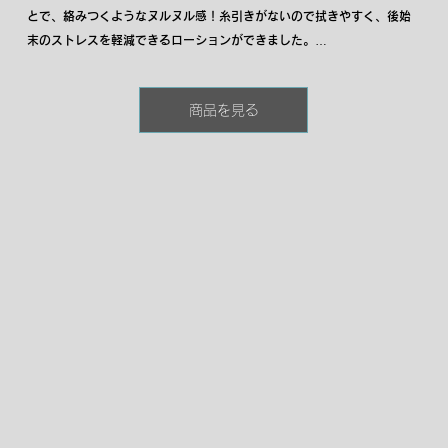
とで、絡みつくようなヌルヌル感！糸引きがないので拭きやすく、後始
末のストレスを軽減できるローションができました。

拭きやすさをうたった商品は、水のようにサラサラしたローションが多
く、ヌルヌル感が損なわれるデメリットがありましたが、楽拭は粘度が
商品を見る
高くスムーズな行為をサポート！

プロ御用達の大容量サイズ！大容量でたーっぷり使える本商品をお試し
下さい。