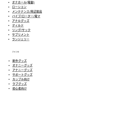
オナホール(電動)
ローション
メンテナンス/周辺製品
バイブ/ローター/電マ
アナルグッズ
ディルド
リング/サック
​​サプリメント
​ランジェリー
ジャンル
新作グッズ
​オナニーグッズ
アナニーグッズ
サポートグッズ
カップル向け
ラブグッズ
​初心者向け