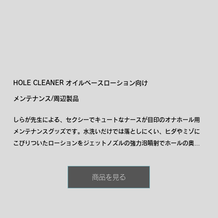
HOLE CLEANER オイルベースローション向け
メンテナンス/周辺製品
しらが先生による、セクシーでキュートなナースが目印のオナホール用
メンテナンスグッズです。水洗いだけでは落としにくい、ヒダやミゾに
こびりついたローションをジェットノズルの強力泡噴射でホールの奥ま
で泡を注入して徹底的に洗浄します。いやなヌルヌルもイオンの力で浮
かせて落としてくれるから、洗い流しも簡単です。また抗菌効果を持つ
商品を見る
銀イオン、柿タンニンを配合しているので洗浄後の雑菌の繁殖やニオイ
残りも防ぎます。