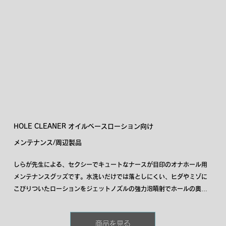
HOLE CLEANER オイルベースローション向け
メンテナンス/周辺製品
しらが先生による、セクシーでキュートなナースが目印のオナホール用
メンテナンスグッズです。水洗いだけでは落としにくい、ヒダやミゾに
こびりついたローションをジェットノズルの強力泡噴射でホールの奥ま
で泡を注入して徹底的に洗浄します。いやなヌルヌルもイオンの力で浮
かせて落としてくれるから、洗い流しも簡単です。また抗菌効果を持つ
商品を見る
銀イオン、柿タンニンを配合しているので洗浄後の雑菌の繁殖やニオイ