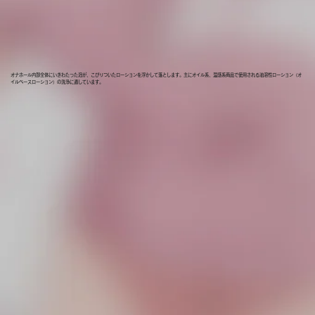
オナホール内部全体にいきわたった泡が、こびりついたローションを浮かして落とします。主にオイル系、温感系商品で使用される油溶性ローション（オ
イルベースローション）の洗浄に適しています。