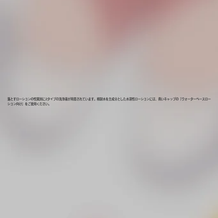
落とすローションの性質別に2タイプの洗浄液が用意されています。精製水を主成分とした水溶性ローションには、青いキャップの「ウォーターベースロー
ション向け」をご使用ください。