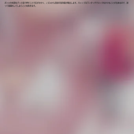
ボトル中央部をグッと指で押すことで圧がかかり、ノズルから泡状の洗浄液が噴出します。キャップはワンタッチでロックをかけることが出来るので、誤
って液漏れしてしまうことを防ぎます。