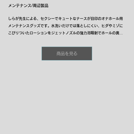
メンテナンス/周辺製品
しらが先生による、セクシーでキュートなナースが目印のオナホール用
メンテナンスグッズです。水洗いだけでは落としにくい、ヒダやミゾに
こびりついたローションをジェットノズルの強力泡噴射でホールの奥ま
で泡を注入して徹底的に洗浄します。いやなヌルヌルもイオンの力で浮
かせて落としてくれるから、洗い流しも簡単です。また抗菌効果を持つ
商品を見る
銀イオン、柿タンニンを配合しているので洗浄後の雑菌の繁殖やニオイ
残りも防ぎます。