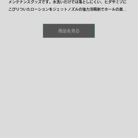
メンテナンスグッズです。水洗いだけでは落としにくい、ヒダやミゾに
こびりついたローションをジェットノズルの強力泡噴射でホールの奥ま
で泡を注入して徹底的に洗浄します。いやなヌルヌルもイオンの力で浮
かせて落としてくれるから、洗い流しも簡単です。また抗菌効果を持つ
商品を見る
銀イオン、柿タンニンを配合しているので洗浄後の雑菌の繁殖やニオイ
残りも防ぎます。