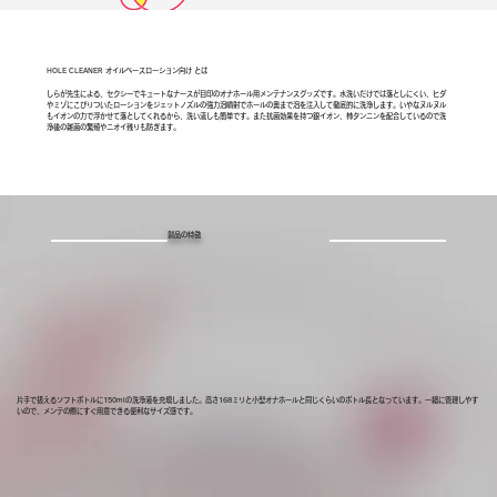
HOLE CLEANER オイルベースローション向け とは
しらが先生による、セクシーでキュートなナースが目印のオナホール用メンテナンスグッズです。水洗いだけでは落としにくい、ヒダ
やミゾにこびりついたローションをジェットノズルの強力泡噴射でホールの奥まで泡を注入して徹底的に洗浄します。いやなヌルヌル
もイオンの力で浮かせて落としてくれるから、洗い流しも簡単です。また抗菌効果を持つ銀イオン、柿タンニンを配合しているので洗
浄後の雑菌の繁殖やニオイ残りも防ぎます。
製品の特徴
片手で扱えるソフトボトルに150mlの洗浄液を充填しました。高さ168ミリと小型オナホールと同じくらいのボトル長となっています。一緒に管理しやす
いので、メンテの際にすぐ用意できる便利なサイズ感です。