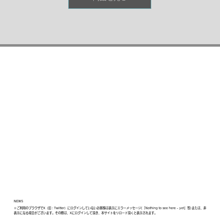
残りも防ぎます。
NEWS
※ご利用のブラウザでX（旧：Twitter）にログインしていないお客様は表示にエラーメッセージ(「Nothing to see here - yet」等)または、非
表示になる場合がございます。その際は、Xにログインして頂き、本サイトをリロード頂くと表示されます。