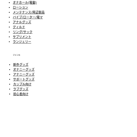
オナホール(電動)
ローション
メンテナンス/周辺製品
バイブ/ローター/電マ
アナルグッズ
ディルド
リング/サック
​​サプリメント
​ランジェリー
ジャンル
新作グッズ
​オナニーグッズ
アナニーグッズ
サポートグッズ
カップル向け
ラブグッズ
​初心者向け