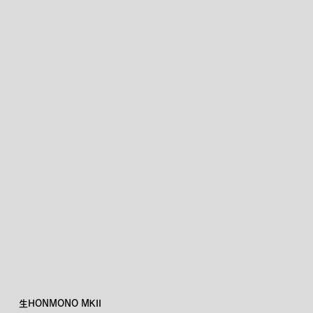
生HONMONO MKII