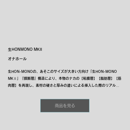
生HONMONO MKII
オナホール
生HON-MONOの、あそこのサイズが大きい方向け「生HON-MONO 
MKⅡ」『膣断層』構造により、本物のナカの【粘膜層】【脂肪層】【筋
肉層】を再現し、素材の硬さと厚みの違いによる挿入した際のリアルな
気持ちよさに「あっ」っと声が出てしまうような「ふかふかふんわり」
とした感触はそのままに、あそこが大きくても無理のない、そして、小
商品を見る
さくても優しい快感を味わえる設計となっております。