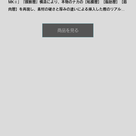
MKⅡ」『膣断層』構造により、本物のナカの【粘膜層】【脂肪層】【筋
肉層】を再現し、素材の硬さと厚みの違いによる挿入した際のリアルな
気持ちよさに「あっ」っと声が出てしまうような「ふかふかふんわり」
とした感触はそのままに、あそこが大きくても無理のない、そして、小
商品を見る
さくても優しい快感を味わえる設計となっております。