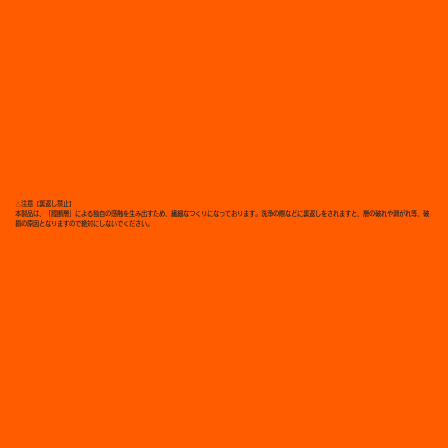
△注意【裏返し禁止】
本製品は、「膣断層」による独自の感触を生み出すため、繊細なつくりになっております。洗浄の際などに裏返しをされますと、層の破れや剥がれ等、破
損の原因となりますので絶対にしないでください。