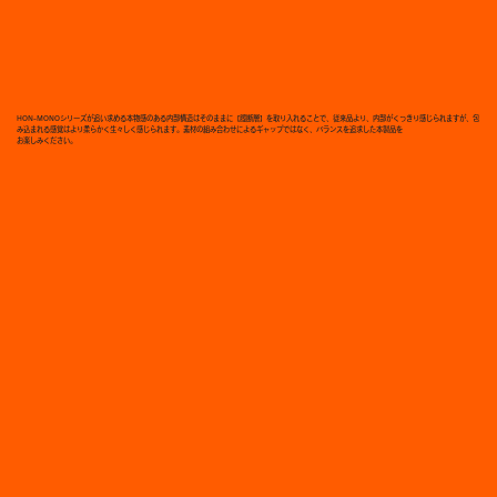
HON-MONOシリーズが追い求める本物感のある内部構造はそのままに【膣断層】を取り入れることで、従来品より、内部がくっきり感じられますが、包
み込まれる感覚はより柔らかく生々しく感じられます。素材の組み合わせによるギャップではなく、バランスを追求した本製品を
お楽しみください。