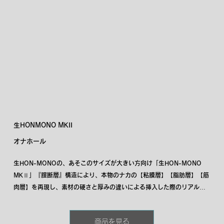
生HONMONO MKII
オナホール
生HON-MONOの、あそこのサイズが大きい方向け「生HON-MONO 
MKⅡ」『膣断層』構造により、本物のナカの【粘膜層】【脂肪層】【筋
肉層】を再現し、素材の硬さと厚みの違いによる挿入した際のリアルな
気持ちよさに「あっ」っと声が出てしまうような「ふかふかふんわり」
とした感触はそのままに、あそこが大きくても無理のない、そして、小
商品を見る
さくても優しい快感を味わえる設計となっております。