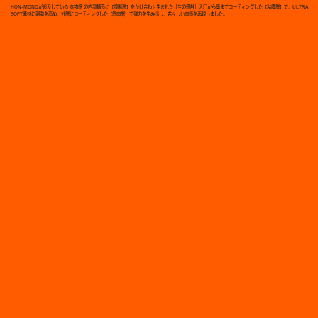
HON-MONOが追及している“本物感”の内部構造に【膣断層】をかけ合わせ生まれた「生の感触」入口から奥までコーティングした【粘膜層】で、ULTRA
SOFT素材に刺激を高め、外層にコーティングした【筋肉層】で弾力を生み出し、若々しい肉感を再現しました。