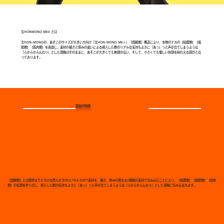
生HONMONO MKII とは
生HON-MONOの、あそこのサイズが大きい方向け「生HON-MONO MKⅡ」『膣断層』構造により、本物のナカの【粘膜層】【脂
肪層】【筋肉層】を再現し、素材の硬さと厚みの違いによる挿入した際のリアルな気持ちよさに「あっ」っと声が出てしまうような
「ふかふかふんわり」とした感触はそのままに、あそこが大きくても無理のない、そして、小さくても優しい快感を味わえる設計とな
っております。
製品の特徴
【膣断層】とは限界までとろける柔らかさのULTRA SOFT素材を、硬さ、厚みの異なる2種類の素材で包み込むことにより、【粘膜層】【脂肪層】【筋肉
層】の役割を作り出し、挿入した際の気持ちよさに「あっ」っと声が出てしまうような「ふかふかふんわり」とした感触に包み込まれます。