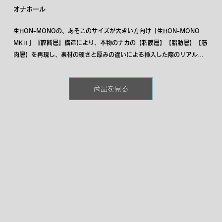
オナホール
生HON-MONOの、あそこのサイズが大きい方向け「生HON-MONO 
MKⅡ」『膣断層』構造により、本物のナカの【粘膜層】【脂肪層】【筋
肉層】を再現し、素材の硬さと厚みの違いによる挿入した際のリアルな
気持ちよさに「あっ」っと声が出てしまうような「ふかふかふんわり」
とした感触はそのままに、あそこが大きくても無理のない、そして、小
商品を見る
さくても優しい快感を味わえる設計となっております。