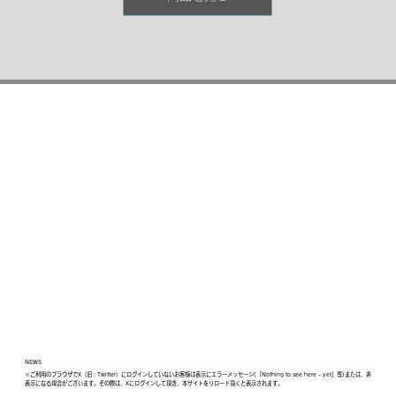
NEWS
※ご利用のブラウザでX（旧：Twitter）にログインしていないお客様は表示にエラーメッセージ(「Nothing to see here - yet」等)または、非
表示になる場合がございます。その際は、Xにログインして頂き、本サイトをリロード頂くと表示されます。