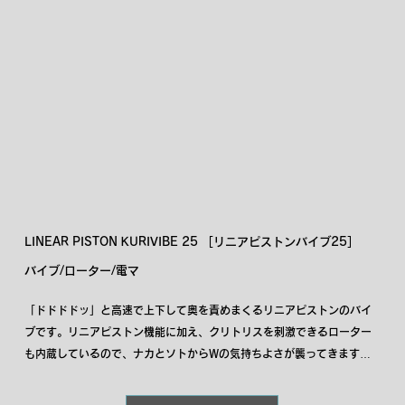
LINEAR PISTON KURIVIBE 25 ［リニアピストンバイブ25］
バイブ/ローター/電マ
「ドドドドッ」と高速で上下して奥を責めまくるリニアピストンのバイ
ブです。リニアピストン機能に加え、クリトリスを刺激できるローター
も内蔵しているので、ナカとソトからWの気持ちよさが襲ってきます。
今まで奥が物足りなかった方にも満足いただける、奥責めに特化したア
イテムです。