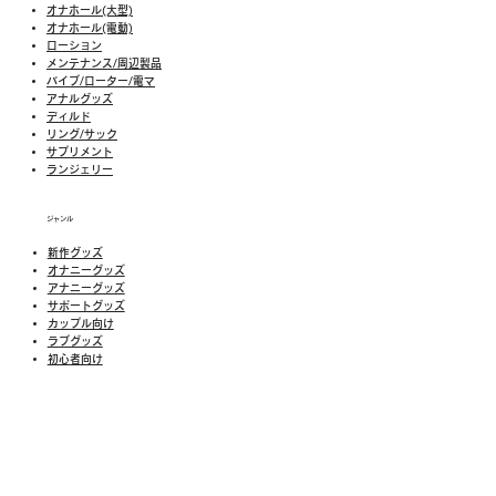
オナホール(大型)
オナホール(電動)
ローション
メンテナンス/周辺製品
バイブ/ローター/電マ
アナルグッズ
ディルド
リング/サック
​​サプリメント
​ランジェリー
ジャンル
新作グッズ
​オナニーグッズ
アナニーグッズ
サポートグッズ
カップル向け
ラブグッズ
​初心者向け