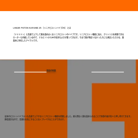
LINEAR PISTON KURIVIBE 25 ［リニアピストンバイブ25］ とは
「ドドドドッ」と高速で上下して奥を責めまくるリニアピストンのバイブです。リニアピストン機能に加え、クリトリスを刺激できる
ローターも内蔵しているので、ナカとソトからWの気持ちよさが襲ってきます。今まで奥が物足りなかった方にも満足いただける、奥
責めに特化したアイテムです。
製品の特徴
従来のピストンバイブよりも高速で上下するリニアピストン機能を搭載しました。絶え間なく奥を責められることで快感の波が段々と押し寄せてきます。
静音設計なので、音漏れを気にすることなくプレイすることができます。