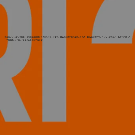
奥を突くノッキング機能とクリ責め振動はそれぞれ5パターンずつ。弱めの刺激で自らを段々と高め、好みの刺激でフィニッシュするなど、あなたにぴった
りで気持ちいいプレイスタイルを追及できます。