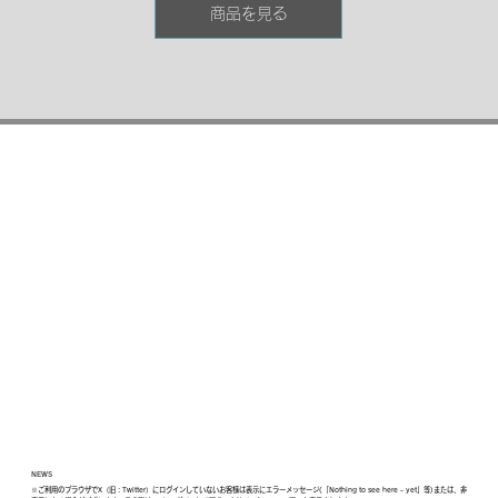
商品を見る
NEWS
※ご利用のブラウザでX（旧：Twitter）にログインしていないお客様は表示にエラーメッセージ(「Nothing to see here - yet」等)または、非