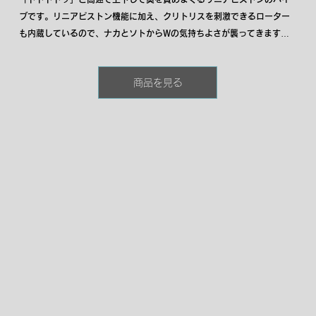
ブです。リニアピストン機能に加え、クリトリスを刺激できるローター
も内蔵しているので、ナカとソトからWの気持ちよさが襲ってきます。
今まで奥が物足りなかった方にも満足いただける、奥責めに特化したア
イテムです。
商品を見る