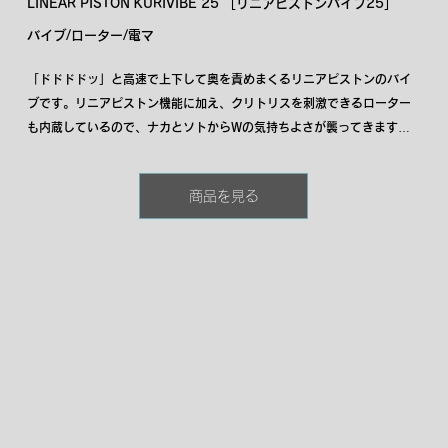
LINEAR PISTON KURIVIBE 25 ［リニアピストンバイブ25］
バイブ/ローター/電マ
「ドドドドッ」と高速で上下して奥を責めまくるリニアピストンのバイ
ブです。リニアピストン機能に加え、クリトリスを刺激できるローター
も内蔵しているので、ナカとソトからWの気持ちよさが襲ってきます。
今まで奥が物足りなかった方にも満足いただける、奥責めに特化したア
イテムです。
商品を見る