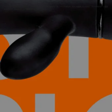
バイブの最大直径は36㎜。ナカでバイブの存在感をしっかりと感じる大きさです。バイブの持ち手にボタンを配置しているので、プレイ中のパターン変更
もラクラクで、好みのパターンで絶頂を迎えることができます。