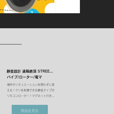
静音設計 遠隔絶頂 STREET 
バイブ/ローター/電マ
ROTOR CLIFIT［ストリート
場所やシチュエーションを問わずに使
ロータークリフィット］
える！クリを刺激できる静音タイプの
black
リモコンローター！マグネット付きな
ので、下着にローターを固定できてズ
レのストレスなく使用できます。

商品を見る
小型ながらもパワフルなローターはリ