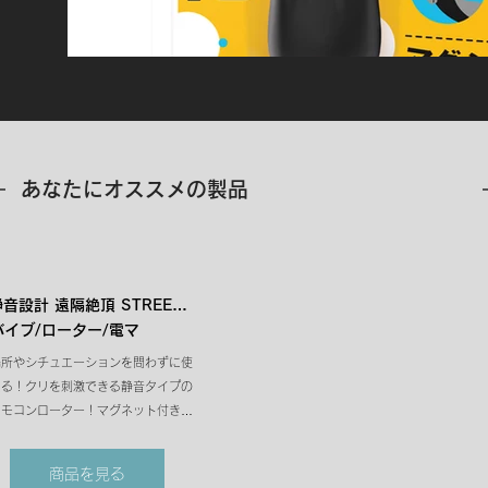
​あなたにオススメの製品
音設計 遠隔絶頂 STREET 
バイブ/ローター/電マ
OTOR CLIFIT［ストリート
場所やシチュエーションを問わずに使
ロータークリフィット］
える！クリを刺激できる静音タイプの
lack
リモコンローター！マグネット付きな
ので、下着にローターを固定できてズ
レのストレスなく使用できます。

商品を見る
小型ながらもパワフルなローターはリ